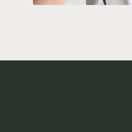
在
互
動
視
窗
中
開
啟
多
媒
體
檔
案
1