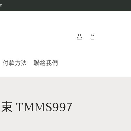
m
購
登
物
入
車
付款方法
聯絡我們
束 TMMS997