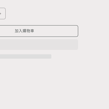
畢
業
花
加入購物車
束
TMMS997
數
量
增
加