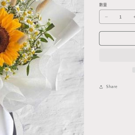
價
數量
畢
業
花
束
TMMS997
數
量
減
少
Share