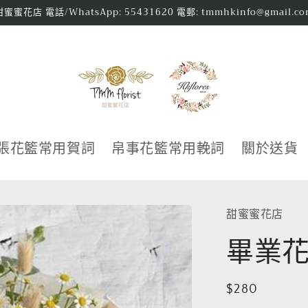
甜蜜蜜花店 電話/WhatsApp: 55431620 電郵: tmmhkinfo@gmail.co
張花籃常用賀詞
帛事花籃常用輓詞
關於送貨
甜蜜蜜花店
畢業花
定
$280