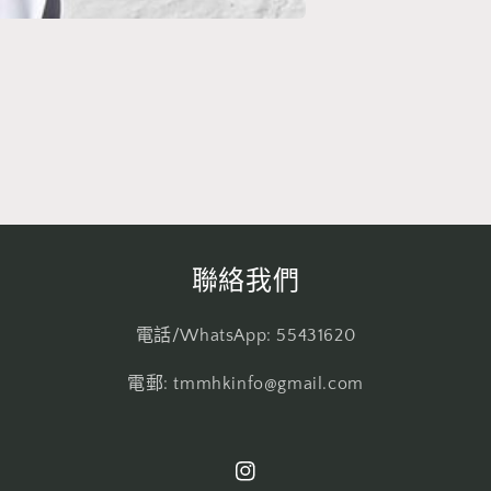
聯絡我們
電話/WhatsApp: 55431620
電郵: tmmhkinfo@gmail.com
Instagram